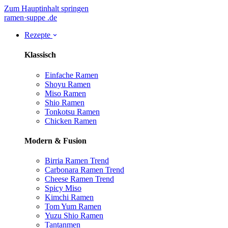
Zum Hauptinhalt springen
ramen
·
suppe
.de
Rezepte
Klassisch
Einfache Ramen
Shoyu Ramen
Miso Ramen
Shio Ramen
Tonkotsu Ramen
Chicken Ramen
Modern & Fusion
Birria Ramen
Trend
Carbonara Ramen
Trend
Cheese Ramen
Trend
Spicy Miso
Kimchi Ramen
Tom Yum Ramen
Yuzu Shio Ramen
Tantanmen