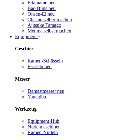
Edamame
neu
Bao Buns
neu
Onsen-Ei
neu
Chashu selber machen
Ajitsuke Tamago
Menma selbst machen
Equipment
Geschirr
Ramen-Schüsseln
Essstäbchen
Messer
Damastmesser
neu
Yanagiba
Werkzeug
Equipment-Hub
Nudelmaschinen
Ramen-Nudeln