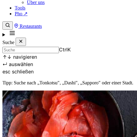
Über uns
Tools
Pho ↗
Restaurants
Suche
Ctrl
K
↑
↓
navigieren
↵
auswählen
esc
schließen
Tipp: Suche nach „Tonkotsu", „Dashi", „Sapporo" oder einer Stadt.