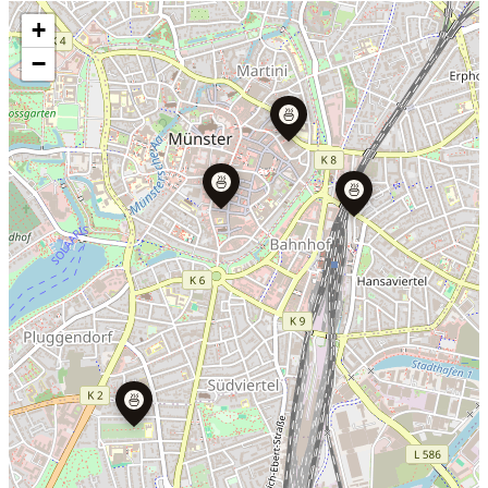
+
−
🍜
🍜
🍜
🍜