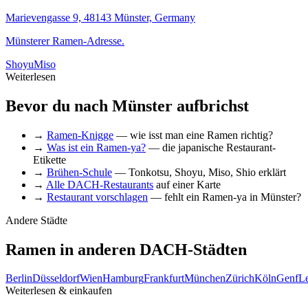
Marievengasse 9, 48143 Münster, Germany
Münsterer Ramen-Adresse.
Shoyu
Miso
Weiterlesen
Bevor du nach Münster aufbrichst
→
Ramen-Knigge
— wie isst man eine Ramen richtig?
→
Was ist ein Ramen-ya?
— die japanische Restaurant-
Etikette
→
Brühen-Schule
— Tonkotsu, Shoyu, Miso, Shio erklärt
→
Alle DACH-Restaurants
auf einer Karte
→
Restaurant vorschlagen
— fehlt ein Ramen-ya in Münster?
Andere Städte
Ramen in anderen DACH-Städten
Berlin
Düsseldorf
Wien
Hamburg
Frankfurt
München
Zürich
Köln
Genf
Le
Weiterlesen & einkaufen