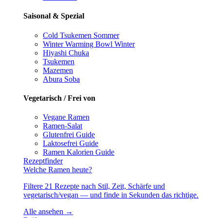
Saisonal & Spezial
Cold Tsukemen
Sommer
Winter Warming Bowl
Winter
Hiyashi Chuka
Tsukemen
Mazemen
Abura Soba
Vegetarisch / Frei von
Vegane Ramen
Ramen-Salat
Glutenfrei
Guide
Laktosefrei
Guide
Ramen Kalorien
Guide
Rezeptfinder
Welche Ramen heute?
Filtere 21 Rezepte nach Stil, Zeit, Schärfe und
vegetarisch/vegan — und finde in Sekunden das richtige.
Alle ansehen →