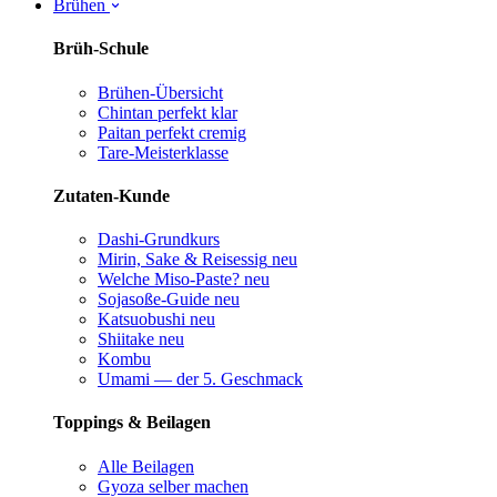
Brühen
Brüh-Schule
Brühen-Übersicht
Chintan perfekt
klar
Paitan perfekt
cremig
Tare-Meisterklasse
Zutaten-Kunde
Dashi-Grundkurs
Mirin, Sake & Reisessig
neu
Welche Miso-Paste?
neu
Sojasoße-Guide
neu
Katsuobushi
neu
Shiitake
neu
Kombu
Umami — der 5. Geschmack
Toppings & Beilagen
Alle Beilagen
Gyoza selber machen