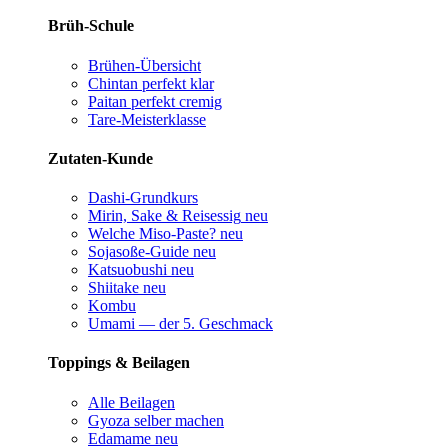
Brüh-Schule
Brühen-Übersicht
Chintan perfekt
klar
Paitan perfekt
cremig
Tare-Meisterklasse
Zutaten-Kunde
Dashi-Grundkurs
Mirin, Sake & Reisessig
neu
Welche Miso-Paste?
neu
Sojasoße-Guide
neu
Katsuobushi
neu
Shiitake
neu
Kombu
Umami — der 5. Geschmack
Toppings & Beilagen
Alle Beilagen
Gyoza selber machen
Edamame
neu