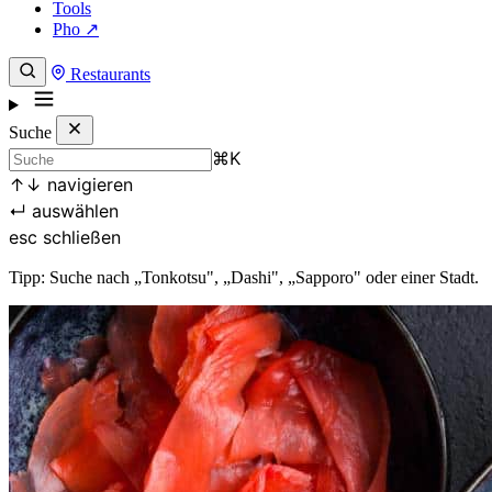
Tools
Pho ↗
Restaurants
Suche
⌘
K
↑
↓
navigieren
↵
auswählen
esc
schließen
Tipp: Suche nach „Tonkotsu", „Dashi", „Sapporo" oder einer Stadt.