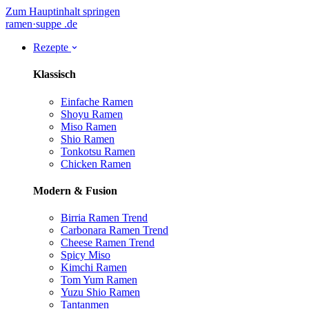
Zum Hauptinhalt springen
ramen
·
suppe
.de
Rezepte
Klassisch
Einfache Ramen
Shoyu Ramen
Miso Ramen
Shio Ramen
Tonkotsu Ramen
Chicken Ramen
Modern & Fusion
Birria Ramen
Trend
Carbonara Ramen
Trend
Cheese Ramen
Trend
Spicy Miso
Kimchi Ramen
Tom Yum Ramen
Yuzu Shio Ramen
Tantanmen