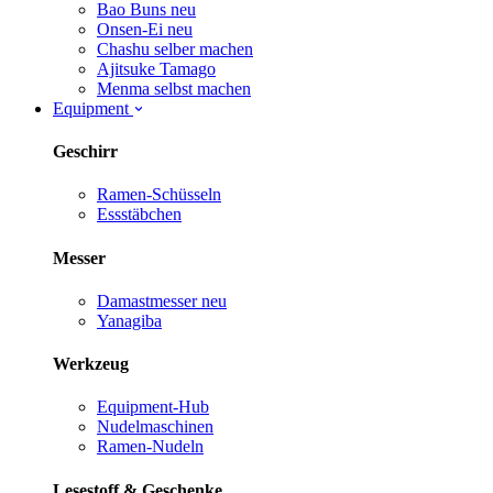
Bao Buns
neu
Onsen-Ei
neu
Chashu selber machen
Ajitsuke Tamago
Menma selbst machen
Equipment
Geschirr
Ramen-Schüsseln
Essstäbchen
Messer
Damastmesser
neu
Yanagiba
Werkzeug
Equipment-Hub
Nudelmaschinen
Ramen-Nudeln
Lesestoff & Geschenke