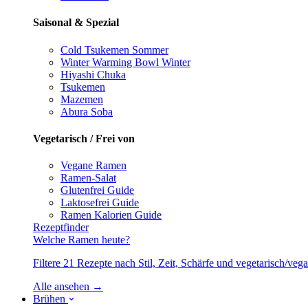
Saisonal & Spezial
Cold Tsukemen
Sommer
Winter Warming Bowl
Winter
Hiyashi Chuka
Tsukemen
Mazemen
Abura Soba
Vegetarisch / Frei von
Vegane Ramen
Ramen-Salat
Glutenfrei
Guide
Laktosefrei
Guide
Ramen Kalorien
Guide
Rezeptfinder
Welche Ramen heute?
Filtere 21 Rezepte nach Stil, Zeit, Schärfe und vegetarisch/ve
Alle ansehen →
Brühen