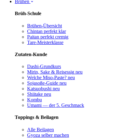
Brühen
Brüh-Schule
Brühen-Übersicht
Chintan perfekt
klar
Paitan perfekt
cremig
Tare-Meisterklasse
Zutaten-Kunde
Dashi-Grundkurs
Mirin, Sake & Reisessig
neu
Welche Miso-Paste?
neu
Sojasoße-Guide
neu
Katsuobushi
neu
Shiitake
neu
Kombu
Umami — der 5. Geschmack
Toppings & Beilagen
Alle Beilagen
Gyoza selber machen