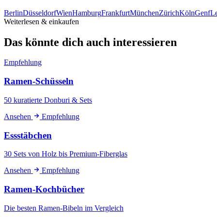
Berlin
Düsseldorf
Wien
Hamburg
Frankfurt
München
Zürich
Köln
Genf
Le
Weiterlesen & einkaufen
Das könnte dich auch interessieren
Empfehlung
Ramen-Schüsseln
50 kuratierte Donburi & Sets
Ansehen
Empfehlung
Essstäbchen
30 Sets von Holz bis Premium-Fiberglas
Ansehen
Empfehlung
Ramen-Kochbücher
Die besten Ramen-Bibeln im Vergleich