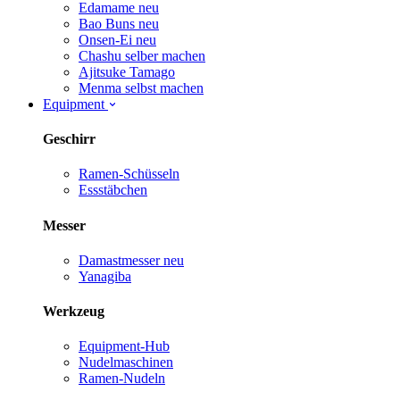
Edamame
neu
Bao Buns
neu
Onsen-Ei
neu
Chashu selber machen
Ajitsuke Tamago
Menma selbst machen
Equipment
Geschirr
Ramen-Schüsseln
Essstäbchen
Messer
Damastmesser
neu
Yanagiba
Werkzeug
Equipment-Hub
Nudelmaschinen
Ramen-Nudeln