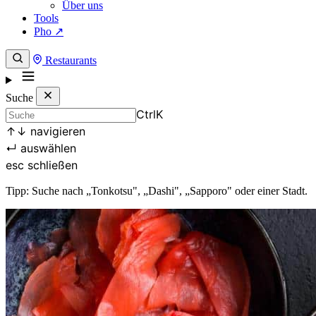
Über uns
Tools
Pho ↗
Restaurants
Suche
Ctrl
K
↑
↓
navigieren
↵
auswählen
esc
schließen
Tipp: Suche nach „Tonkotsu", „Dashi", „Sapporo" oder einer Stadt.