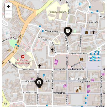
+
−
🍜
🍜