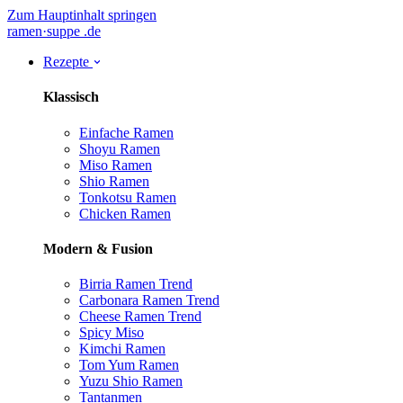
Zum Hauptinhalt springen
ramen
·
suppe
.de
Rezepte
Klassisch
Einfache Ramen
Shoyu Ramen
Miso Ramen
Shio Ramen
Tonkotsu Ramen
Chicken Ramen
Modern & Fusion
Birria Ramen
Trend
Carbonara Ramen
Trend
Cheese Ramen
Trend
Spicy Miso
Kimchi Ramen
Tom Yum Ramen
Yuzu Shio Ramen
Tantanmen