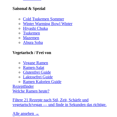
Saisonal & Spezial
Cold Tsukemen
Sommer
Winter Warming Bowl
Winter
Hiyashi Chuka
Tsukemen
Mazemen
Abura Soba
Vegetarisch / Frei von
Vegane Ramen
Ramen-Salat
Glutenfrei
Guide
Laktosefrei
Guide
Ramen Kalorien
Guide
Rezeptfinder
Welche Ramen heute?
Filtere 21 Rezepte nach Stil, Zeit, Schärfe und
vegetarisch/vegan — und finde in Sekunden das richtige.
Alle ansehen →