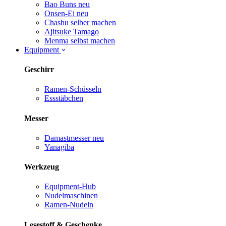
Bao Buns
neu
Onsen-Ei
neu
Chashu selber machen
Ajitsuke Tamago
Menma selbst machen
Equipment
Geschirr
Ramen-Schüsseln
Essstäbchen
Messer
Damastmesser
neu
Yanagiba
Werkzeug
Equipment-Hub
Nudelmaschinen
Ramen-Nudeln
Lesestoff & Geschenke