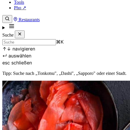
Tools
Pho ↗
Restaurants
Suche
⌘
K
↑
↓
navigieren
↵
auswählen
esc
schließen
Tipp: Suche nach „Tonkotsu", „Dashi", „Sapporo" oder einer Stadt.