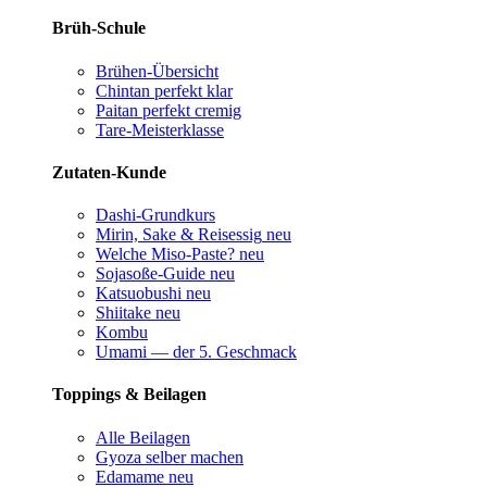
Brüh-Schule
Brühen-Übersicht
Chintan perfekt
klar
Paitan perfekt
cremig
Tare-Meisterklasse
Zutaten-Kunde
Dashi-Grundkurs
Mirin, Sake & Reisessig
neu
Welche Miso-Paste?
neu
Sojasoße-Guide
neu
Katsuobushi
neu
Shiitake
neu
Kombu
Umami — der 5. Geschmack
Toppings & Beilagen
Alle Beilagen
Gyoza selber machen
Edamame
neu