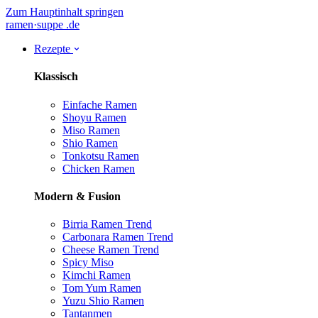
Zum Hauptinhalt springen
ramen
·
suppe
.de
Rezepte
Klassisch
Einfache Ramen
Shoyu Ramen
Miso Ramen
Shio Ramen
Tonkotsu Ramen
Chicken Ramen
Modern & Fusion
Birria Ramen
Trend
Carbonara Ramen
Trend
Cheese Ramen
Trend
Spicy Miso
Kimchi Ramen
Tom Yum Ramen
Yuzu Shio Ramen
Tantanmen