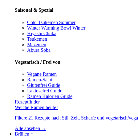
Saisonal & Spezial
Cold Tsukemen
Sommer
Winter Warming Bowl
Winter
Hiyashi Chuka
Tsukemen
Mazemen
Abura Soba
Vegetarisch / Frei von
Vegane Ramen
Ramen-Salat
Glutenfrei
Guide
Laktosefrei
Guide
Ramen Kalorien
Guide
Rezeptfinder
Welche Ramen heute?
Filtere 21 Rezepte nach Stil, Zeit, Schärfe und vegetarisch/ve
Alle ansehen →
Brühen