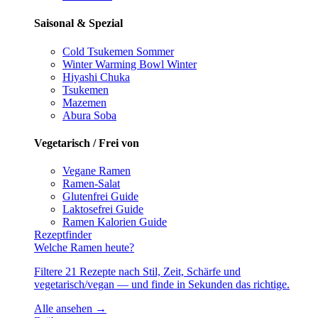
Saisonal & Spezial
Cold Tsukemen
Sommer
Winter Warming Bowl
Winter
Hiyashi Chuka
Tsukemen
Mazemen
Abura Soba
Vegetarisch / Frei von
Vegane Ramen
Ramen-Salat
Glutenfrei
Guide
Laktosefrei
Guide
Ramen Kalorien
Guide
Rezeptfinder
Welche Ramen heute?
Filtere 21 Rezepte nach Stil, Zeit, Schärfe und
vegetarisch/vegan — und finde in Sekunden das richtige.
Alle ansehen →