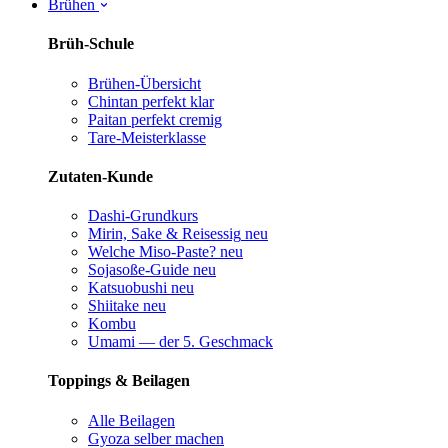
Brühen
Brüh-Schule
Brühen-Übersicht
Chintan perfekt
klar
Paitan perfekt
cremig
Tare-Meisterklasse
Zutaten-Kunde
Dashi-Grundkurs
Mirin, Sake & Reisessig
neu
Welche Miso-Paste?
neu
Sojasoße-Guide
neu
Katsuobushi
neu
Shiitake
neu
Kombu
Umami — der 5. Geschmack
Toppings & Beilagen
Alle Beilagen
Gyoza selber machen