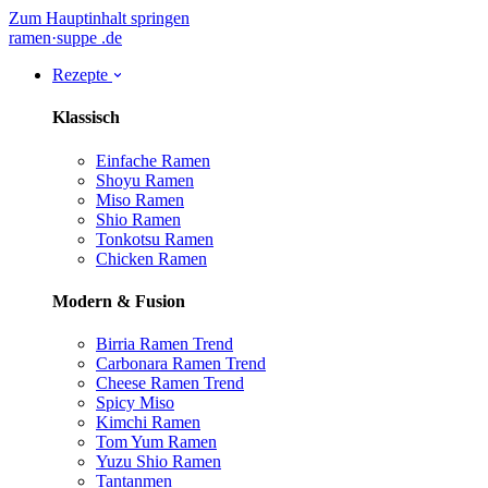
Zum Hauptinhalt springen
ramen
·
suppe
.de
Rezepte
Klassisch
Einfache Ramen
Shoyu Ramen
Miso Ramen
Shio Ramen
Tonkotsu Ramen
Chicken Ramen
Modern & Fusion
Birria Ramen
Trend
Carbonara Ramen
Trend
Cheese Ramen
Trend
Spicy Miso
Kimchi Ramen
Tom Yum Ramen
Yuzu Shio Ramen
Tantanmen