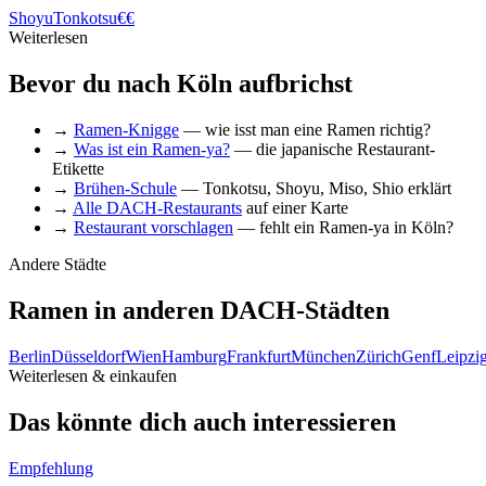
Shoyu
Tonkotsu
€€
Weiterlesen
Bevor du nach Köln aufbrichst
→
Ramen-Knigge
— wie isst man eine Ramen richtig?
→
Was ist ein Ramen-ya?
— die japanische Restaurant-
Etikette
→
Brühen-Schule
— Tonkotsu, Shoyu, Miso, Shio erklärt
→
Alle DACH-Restaurants
auf einer Karte
→
Restaurant vorschlagen
— fehlt ein Ramen-ya in Köln?
Andere Städte
Ramen in anderen DACH-Städten
Berlin
Düsseldorf
Wien
Hamburg
Frankfurt
München
Zürich
Genf
Leipzi
Weiterlesen & einkaufen
Das könnte dich auch interessieren
Empfehlung