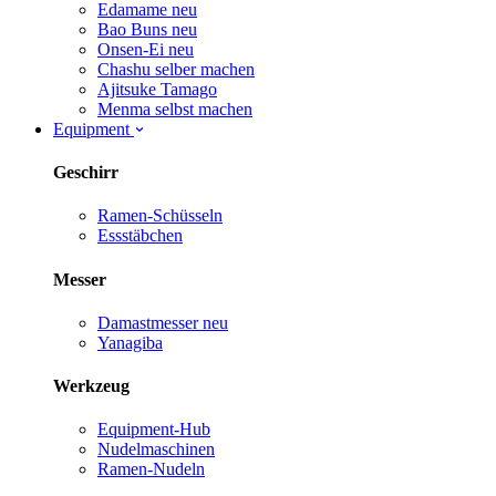
Edamame
neu
Bao Buns
neu
Onsen-Ei
neu
Chashu selber machen
Ajitsuke Tamago
Menma selbst machen
Equipment
Geschirr
Ramen-Schüsseln
Essstäbchen
Messer
Damastmesser
neu
Yanagiba
Werkzeug
Equipment-Hub
Nudelmaschinen
Ramen-Nudeln