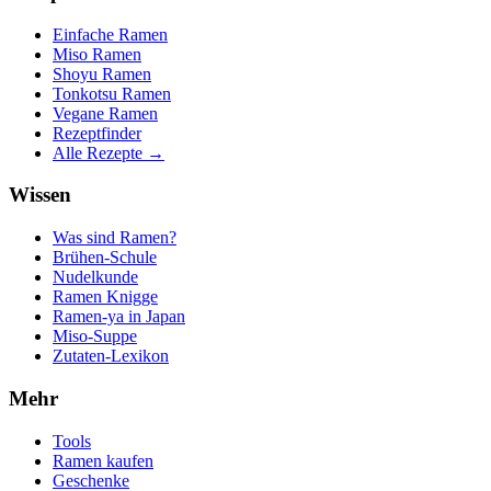
Einfache Ramen
Miso Ramen
Shoyu Ramen
Tonkotsu Ramen
Vegane Ramen
Rezeptfinder
Alle Rezepte →
Wissen
Was sind Ramen?
Brühen-Schule
Nudelkunde
Ramen Knigge
Ramen-ya in Japan
Miso-Suppe
Zutaten-Lexikon
Mehr
Tools
Ramen kaufen
Geschenke