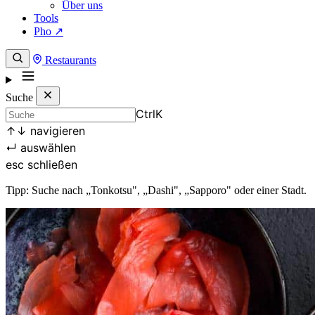
Über uns
Tools
Pho ↗
Restaurants
Suche
Ctrl
K
↑
↓
navigieren
↵
auswählen
esc
schließen
Tipp: Suche nach „Tonkotsu", „Dashi", „Sapporo" oder einer Stadt.