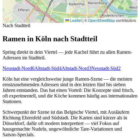
Leaflet
|
©
OpenStreetMap
contributors
Nach Stadtteil
Ramen in Köln nach Stadtteil
Spring direkt in dein Viertel — jede Kachel führt zu allen Ramen-
Adressen im Stadtteil.
Neustadt-Nord
6
Altstadt-Süd
4
Altstadt-Nord
3
Neustadt-Süd
2
Köln hat eine vergleichsweise junge Ramen-Szene — die meisten
ernstzunehmenden Adressen sind in den letzten fünf bis sieben
Jahren entstanden. Das hat einen Vorteil: Die Konzepte sind frisch,
oft experimentell, und die Köche kommen häufig aus internationalen
Stationen.
Schwerpunkt der Szene ist das Belgische Viertel, mit Ausläufern
Richtung Ehrenfeld und Südstadt. Die Karten sind kürzer als in
Düsseldorf, dafür oft modern interpretiert — viel Fokus auf
hausgemachte Nudeln, ungewöhnliche Tare-Variationen und
Saison-Specials.