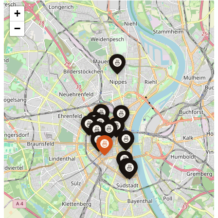
+
−
🍜
🍜
🍜
🍜
🍜
🍜
🍜
🍜
🍜
🍜
🍜
🍜
🍜
🍜
🍜
🍜